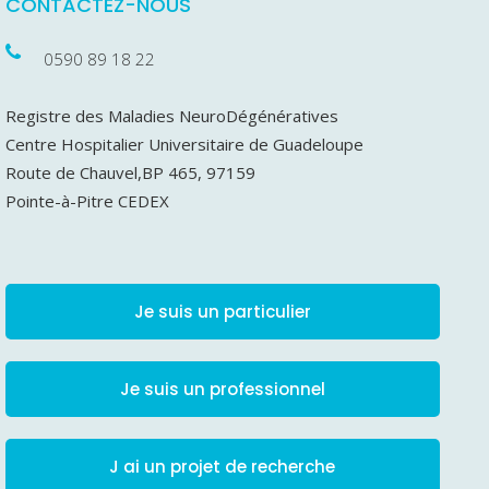
CONTACTEZ-NOUS
0590 89 18 22
Registre des Maladies NeuroDégénératives
Centre Hospitalier Universitaire de Guadeloupe
Route de Chauvel,BP 465, 97159
Pointe-à-Pitre CEDEX
Je suis un particulier
Je suis un professionnel
J ai un projet de recherche